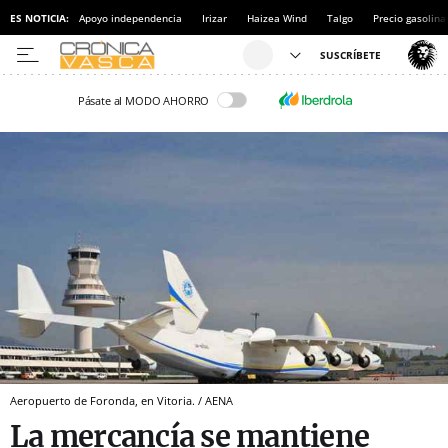
ES NOTICIA:
Apoyo independencia
Irizar
Haizea Wind
Talgo
Precio gasolina
Pásate al MODO AHORRO
Aeropuerto de Foronda, en Vitoria. / AENA
La mercancía se mantiene