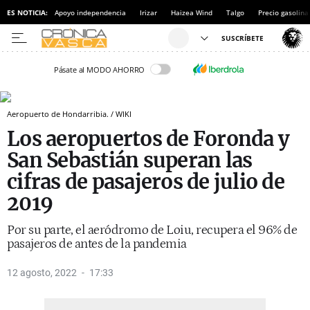
ES NOTICIA:
Apoyo independencia
Irizar
Haizea Wind
Talgo
Precio gasolina
Pásate al MODO AHORRO
Aeropuerto de Hondarribia. / WIKI
Los aeropuertos de Foronda y
San Sebastián superan las
cifras de pasajeros de julio de
2019
Por su parte, el aeródromo de Loiu, recupera el 96% de
pasajeros de antes de la pandemia
12 agosto, 2022
17:33