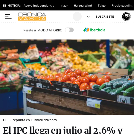
ES NOTICIA:
Apoyo independencia
Irizar
Haizea Wind
Talgo
Precio gasolina
Pásate al MODO AHORRO
El IPC repunta en Euskadi./Pixabay
El IPC llega en julio al 2,6% y