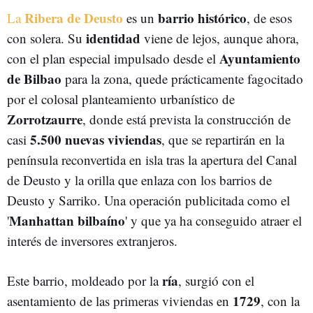
Ribera de Deusto
barrio histórico
La
URBANISMO
ISLA DE ZORROTZAURRE
es un
, de esos
identidad
con solera. Su
viene de lejos, aunque ahora,
Ayuntamiento
con el plan especial impulsado desde el
de Bilbao
para la zona, quede prácticamente fagocitado
por el colosal planteamiento urbanístico de
Zorrotzaurre
, donde está prevista la construcción de
5.500 nuevas viviendas
casi
, que se repartirán en la
península reconvertida en isla tras la apertura del Canal
de Deusto y la orilla que enlaza con los barrios de
Deusto y Sarriko. Una operación publicitada como el
Manhattan bilbaíno
'
' y que ya ha conseguido atraer el
interés de inversores extranjeros.
ría
Este barrio, moldeado por la
, surgió con el
1729
asentamiento de las primeras viviendas en
, con la