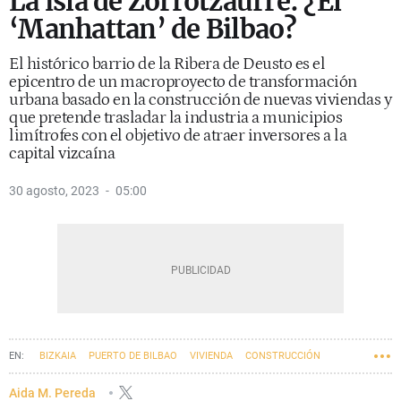
La isla de Zorrotzaurre: ¿El
‘Manhattan’ de Bilbao?
El histórico barrio de la Ribera de Deusto es el
epicentro de un macroproyecto de transformación
urbana basado en la construcción de nuevas viviendas y
que pretende trasladar la industria a municipios
limítrofes con el objetivo de atraer inversores a la
capital vizcaína
30 agosto, 2023
05:00
BIZKAIA
PUERTO DE BILBAO
VIVIENDA
CONSTRUCCIÓN
BILBAO
AYUNTAMIENTO DE BILBAO
EMPRESAS VASCAS
EUSKADI
Aida M. Pereda