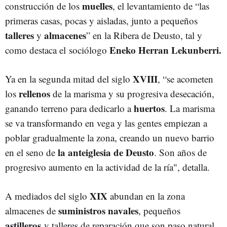
muelles
construcción de los
, el levantamiento de “las
primeras casas, pocas y aisladas, junto a pequeños
talleres
almacenes
y
” en la Ribera de Deusto, tal y
Eneko Herran Lekunberri.
como destaca el sociólogo
XVIII
Ya en la segunda mitad del siglo
, “se acometen
rellenos
los
de la marisma y su progresiva desecación,
huertos
ganando terreno para dedicarlo a
. La marisma
se va transformando en vega y las gentes empiezan a
poblar gradualmente la zona, creando un nuevo barrio
la anteiglesia de Deusto
en el seno de
. Son años de
progresivo aumento en la actividad de la ría", detalla.
XIX
A mediados del siglo
abundan en la zona
suministros navales
almacenes de
, pequeños
astilleros
y talleres de reparación que son paso natural