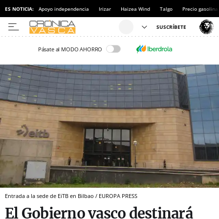
ES NOTICIA:
Apoyo independencia
Irizar
Haizea Wind
Talgo
Precio gasolina
Pásate al MODO AHORRO
Entrada a la sede de EiTB en Bilbao / EUROPA PRESS
El Gobierno vasco destinará