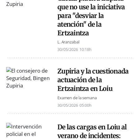
que no use la iniciativa
para "desviar la
atención" de la
Ertzaintza
L. Aranzabal
30/05/2026
10:18h
Zupiria y la cuestionada
actuación de la
Ertzaintza en Loiu
Examen de la semana
30/05/2026
05:00h
De las cargas en Loiu al
verano de incidentes: