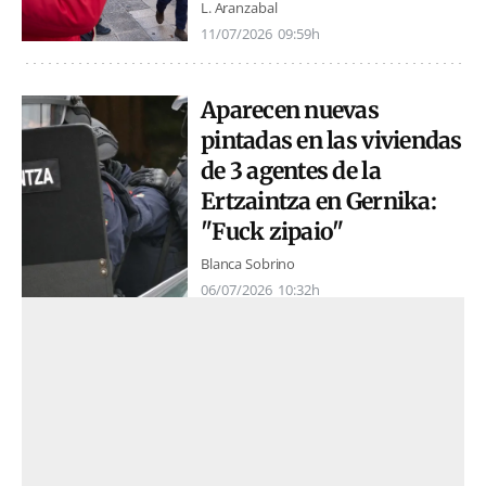
L. Aranzabal
11/07/2026
09:59h
Aparecen nuevas
pintadas en las viviendas
de 3 agentes de la
Ertzaintza en Gernika:
"Fuck zipaio"
Blanca Sobrino
06/07/2026
10:32h