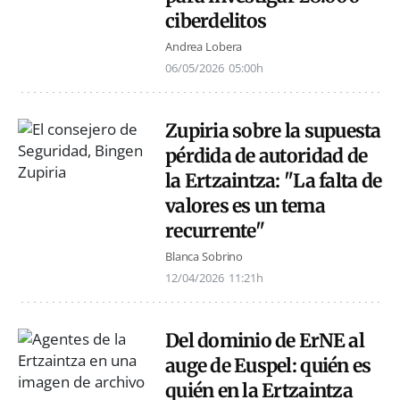
ciberdelitos
Andrea Lobera
06/05/2026
05:00h
Zupiria sobre la supuesta
pérdida de autoridad de
la Ertzaintza: "La falta de
valores es un tema
recurrente"
Blanca Sobrino
12/04/2026
11:21h
Del dominio de ErNE al
auge de Euspel: quién es
quién en la Ertzaintza