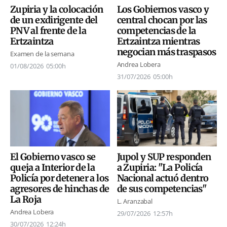
Zupiria y la colocación
Los Gobiernos vasco y
de un exdirigente del
central chocan por las
PNV al frente de la
competencias de la
Ertzaintza
Ertzaintza mientras
negocian más traspasos
Examen de la semana
Andrea Lobera
01/08/2026
05:00h
31/07/2026
05:00h
El Gobierno vasco se
Jupol y SUP responden
queja a Interior de la
a Zupiria: "La Policía
Policía por detener a los
Nacional actuó dentro
agresores de hinchas de
de sus competencias"
La Roja
L. Aranzabal
Andrea Lobera
29/07/2026
12:57h
30/07/2026
12:24h