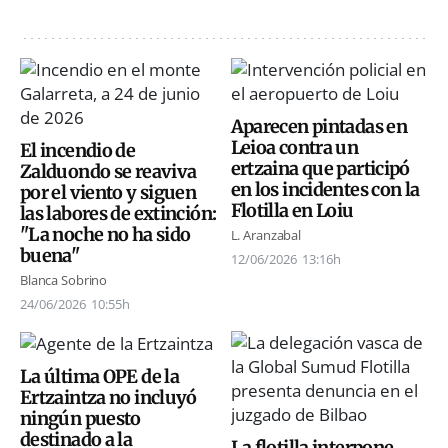
Aparecen pintadas en
Leioa contra un
El incendio de
ertzaina que participó
Zalduondo se reaviva
en los incidentes con la
por el viento y siguen
Flotilla en Loiu
las labores de extinción:
"La noche no ha sido
L. Aranzabal
buena"
12/06/2026
13:16h
Blanca Sobrino
24/06/2026
10:55h
La última OPE de la
Ertzaintza no incluyó
ningún puesto
destinado a la
La flotilla interpone