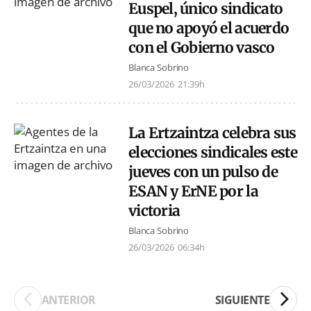
Euspel, único sindicato
que no apoyó el acuerdo
con el Gobierno vasco
Blanca Sobrino
26/03/2026
21:39h
La Ertzaintza celebra sus
elecciones sindicales este
jueves con un pulso de
ESAN y ErNE por la
victoria
Blanca Sobrino
26/03/2026
06:34h
ANTERIOR
SIGUIENTE