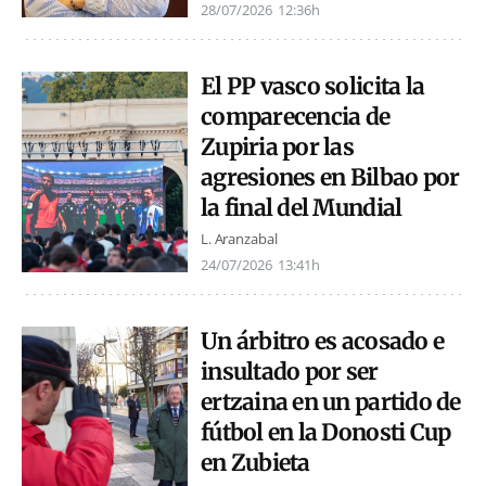
28/07/2026
12:36h
El PP vasco solicita la
comparecencia de
Zupiria por las
agresiones en Bilbao por
la final del Mundial
L. Aranzabal
24/07/2026
13:41h
Un árbitro es acosado e
insultado por ser
ertzaina en un partido de
fútbol en la Donosti Cup
en Zubieta