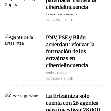
para hacer frente a la
ciberdelincuencia
Examen de la semana
09/05/2026
05:00h
PNV, PSE y Bildu
acuerdan reforzar la
formación de los
ertzainas en
ciberdelincuencia
Andrea Lobera
07/05/2026
11:03h
La Ertzaintza solo
cuenta con 26 agentes
para investigar 28.000