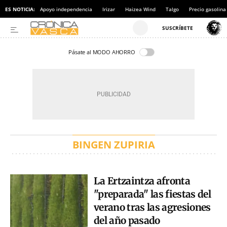
ES NOTICIA:
Apoyo independencia
Irizar
Haizea Wind
Talgo
Precio gasolina
Pásate al MODO AHORRO
BINGEN ZUPIRIA
La Ertzaintza afronta
"preparada" las fiestas del
verano tras las agresiones
del año pasado