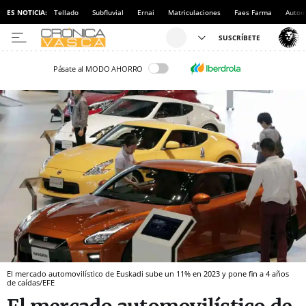
ES NOTICIA:
Tellado
Subfluvial
Ernai
Matriculaciones
Faes Farma
Autom
Pásate al MODO AHORRO
El mercado automovilístico de Euskadi sube un 11% en 2023 y pone fin a 4 años
de caídas/EFE