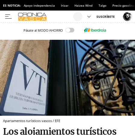
ES NOTICIA:
Apoyo independencia
Irizar
Haizea Wind
Talgo
Precio gasolina
Pásate al MODO AHORRO
Apartamentos turísticos vascos / EFE
Los alojamientos turísticos