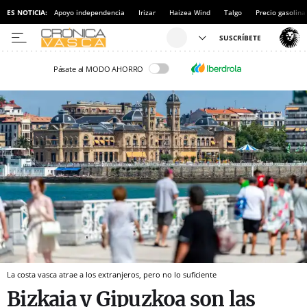
ES NOTICIA:
Apoyo independencia
Irizar
Haizea Wind
Talgo
Precio gasolina
Pásate al MODO AHORRO
La costa vasca atrae a los extranjeros, pero no lo suficiente
Bizkaia y Gipuzkoa son las