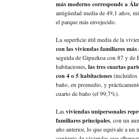
más moderno corresponde a Álav
antigüedad media de 49,1 años, mien
el parque más envejecido.
La superficie útil media de la viv
con las viviendas familiares má
seguida de Gipuzkoa con 87 y de B
las tres cuartas part
habitaciones,
con 4 o 5 habitaciones
(incluidos 
baño, en promedio, y prácticament
cuarto de baño (el 99,7%).
viviendas unipersonales repr
Las
familiares principales
, con un aum
año anterior, lo que equivale a un 
conjunto de viviendas que alberg