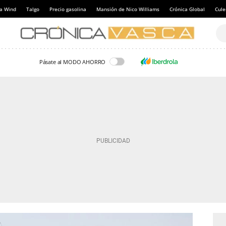
a Wind
Talgo
Precio gasolina
Mansión de Nico Williams
Crónica Global
Cul
Pásate al MODO AHORRO