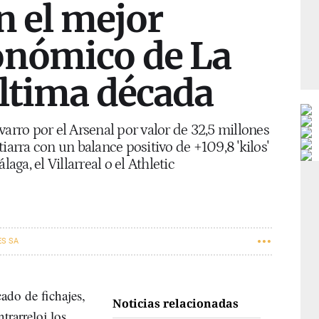
on el mejor
onómico de La
última década
varro por el Arsenal por valor de 32,5 millones
iarra con un balance positivo de +109,8 'kilos'
ga, el Villarreal o el Athletic
S SA
cado de fichajes,
Noticias relacionadas
trarreloj los