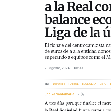
a la Real c
balance ec
Liga de la 
El fichaje del centrocampista na
de euros deja a la entidad donost
superando a equipos como el Mála
28 agosto, 2024
05:00
DEPORTE
FÚTBOL
ECONOMÍA
DEPORTE
Endika Santamaria
A tres días para que finalice el mer
Real Sociedad
la
busca cerrar a con