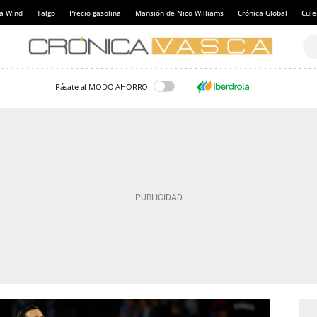
a Wind
Talgo
Precio gasolina
Mansión de Nico Williams
Crónica Global
Cul
Pásate al MODO AHORRO