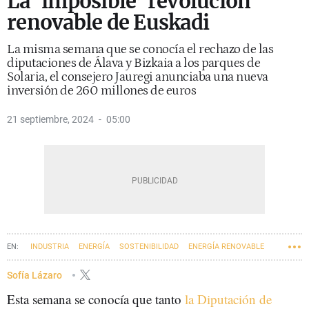
La ‘imposible’ revolución
renovable de Euskadi
La misma semana que se conocía el rechazo de las
diputaciones de Álava y Bizkaia a los parques de
Solaria, el consejero Jauregi anunciaba una nueva
inversión de 260 millones de euros
21 septiembre, 2024
05:00
INDUSTRIA
ENERGÍA
SOSTENIBILIDAD
ENERGÍA RENOVABLE
EUSKADI
ECONOMÍA
MIKEL JAUREGI
Sofía Lázaro
Esta semana se conocía que tanto
la Diputación de