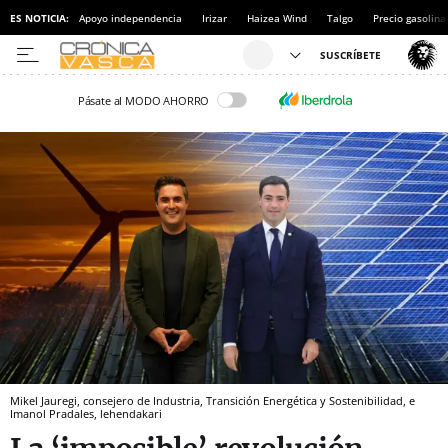
ES NOTICIA:
Apoyo independencia
Irizar
Haizea Wind
Talgo
Precio gasolina
Pásate al MODO AHORRO
Mikel Jauregi, consejero de Industria, Transición Energética y Sostenibilidad, e
Imanol Pradales, lehendakari