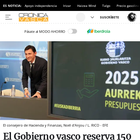
ES NOTICIA:
Apoyo independencia
Irizar
Haizea Wind
Talgo
Precio gasolina
Pásate al MODO AHORRO
El consejero de Hacienda y Finanzas, Noël d'Anjou / L. RICO - EFE
El Gobierno vasco reserva 150