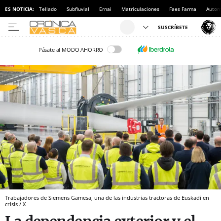
ES NOTICIA:
Tellado
Subfluvial
Ernai
Matriculaciones
Faes Farma
Autom
Pásate al MODO AHORRO
Trabajadores de Siemens Gamesa, una de las industrias tractoras de Euskadi en
crisis / X