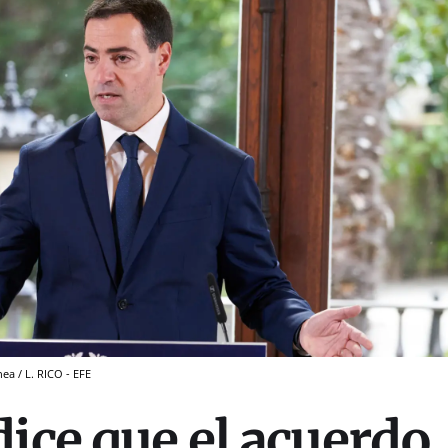
ea / L. RICO - EFE
dice que el acuerdo