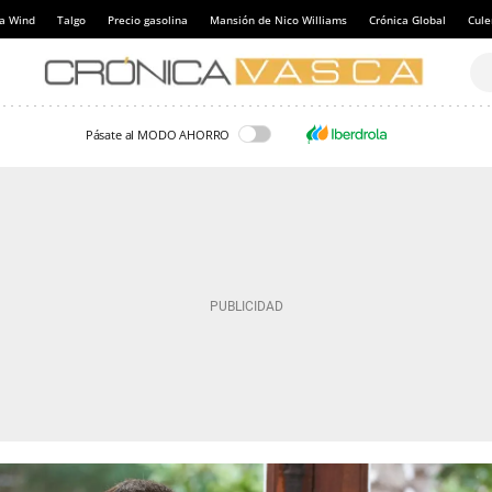
a Wind
Talgo
Precio gasolina
Mansión de Nico Williams
Crónica Global
Cul
Pásate al MODO AHORRO