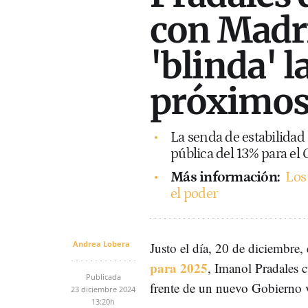
con Madri
'blinda' l
próximos
La senda de estabilidad
pública del 13% para el
Más información:
Los
el poder
Andrea Lobera
Justo el día, 20 de diciembre,
para 2025
, Imanol Pradales 
Publicada
frente de un nuevo Gobierno 
23 diciembre 2024
13:20h