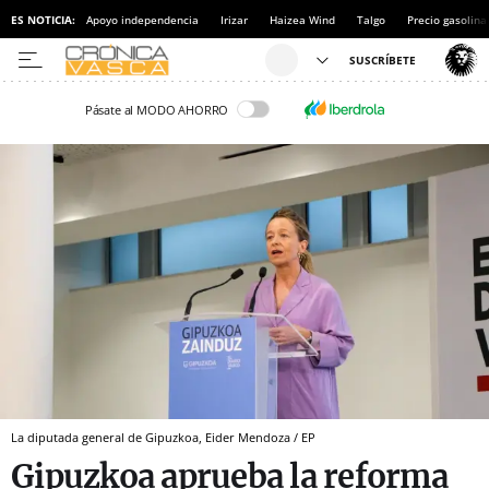
ES NOTICIA:
Apoyo independencia
Irizar
Haizea Wind
Talgo
Precio gasolina
Pásate al MODO AHORRO
La diputada general de Gipuzkoa, Eider Mendoza / EP
Gipuzkoa aprueba la reforma