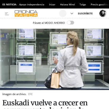
ES NOTICIA:
Apoyo independencia
Irizar
Haizea Wind
Talgo
Precio gasolina
Pásate al MODO AHORRO
Imagen de archivo.
EFE
Euskadi vuelve a crecer en