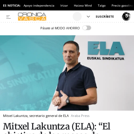
ES NOTICIA:
Apoyo independencia
Irizar
Haizea Wind
Talgo
Precio gasolina
Pásate al MODO AHORRO
Mitxel Lakuntza, secretario general de ELA
Araba Press
Mitxel Lakuntza (ELA): “El