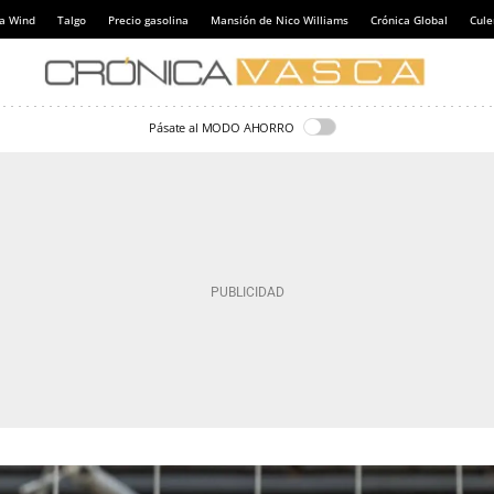
a Wind
Talgo
Precio gasolina
Mansión de Nico Williams
Crónica Global
Cul
Pásate al MODO AHORRO