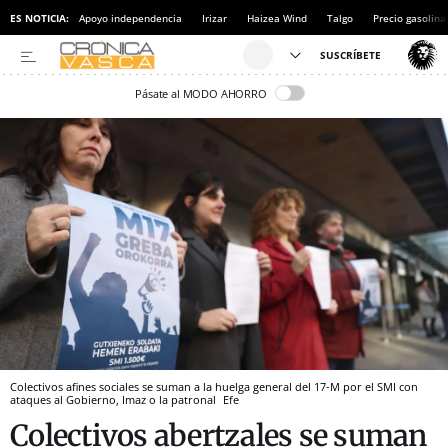
ES NOTICIA:
Apoyo independencia
Irizar
Haizea Wind
Talgo
Precio gasolina
Pásate al MODO AHORRO
Colectivos afines sociales se suman a la huelga general del 17-M por el SMI con
ataques al Gobierno, Imaz o la patronal
Efe
Colectivos abertzales se suman