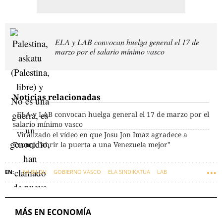
ELA y LAB convocan huelga general el 17 de
marzo por el salario mínimo vasco
Noticias relacionadas
ELA y LAB convocan huelga general el 17 de marzo por el
salario mínimo vasco
Viralizado el vídeo en que Josu Jon Imaz agradece a
Trump "abrir la puerta a una Venezuela mejor"
EH BILDU
GOBIERNO VASCO
ELA SINDIKATUA
LAB
CONFEBASK
PENSIONES
SALARIO MÍNIMO INTERPROFESIONAL (SMI)
JOSU JON IMAZ
GURE ESKU DAGO
ERNAI
MÁS EN ECONOMÍA