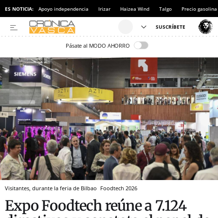
ES NOTICIA:
Apoyo independencia
Irizar
Haizea Wind
Talgo
Precio gasolina
Pásate al MODO AHORRO
Visitantes, durante la feria de Bilbao
Foodtech 2026
Expo Foodtech reúne a 7.124