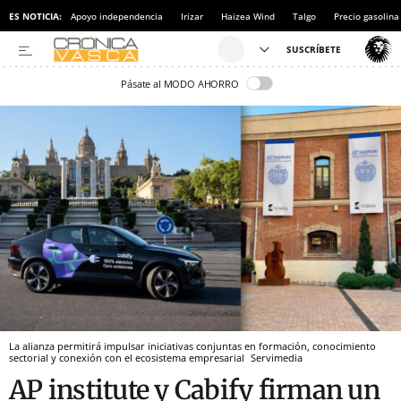
ES NOTICIA:
Apoyo independencia
Irizar
Haizea Wind
Talgo
Precio gasolina
Pásate al MODO AHORRO
La alianza permitirá impulsar iniciativas conjuntas en formación, conocimiento
sectorial y conexión con el ecosistema empresarial
Servimedia
AP institute y Cabify firman un