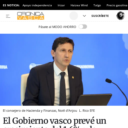
ES NOTICIA:
Apoyo independencia
Irizar
Haizea Wind
Talgo
Precio gasolina
Pásate al MODO AHORRO
El consejero de Hacienda y Finanzas, Noël d’Anjou
L. Rico
EFE
El Gobierno vasco prevé un