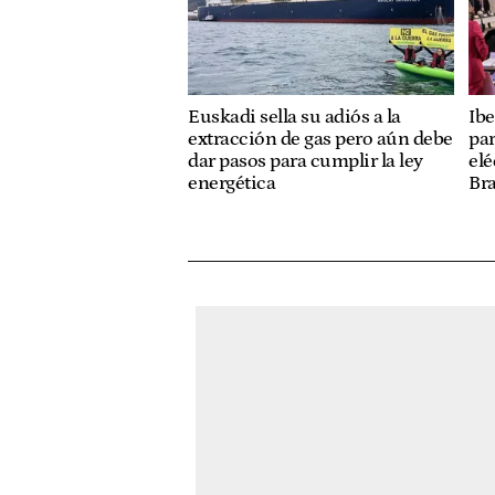
Euskadi sella su adiós a la
Ibe
extracción de gas pero aún debe
par
dar pasos para cumplir la ley
elé
energética
Bra