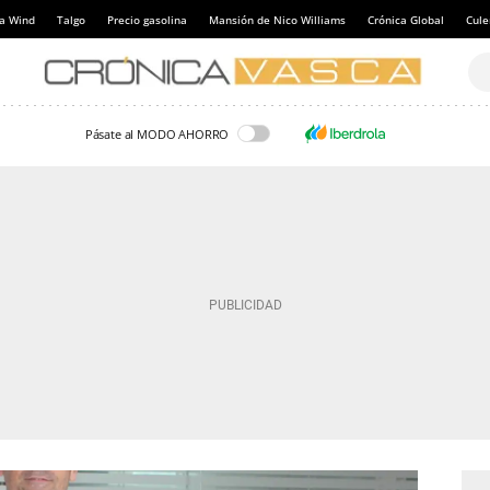
a Wind
Talgo
Precio gasolina
Mansión de Nico Williams
Crónica Global
Cul
Pásate al MODO AHORRO