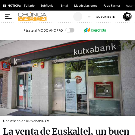
ES NOTICIA:
Tellado
Subfluvial
Ernai
Matriculaciones
Faes Farma
Autom
Pásate al MODO AHORRO
Una oficina de Kutxabank. CV
La venta de Euskaltel, un buen