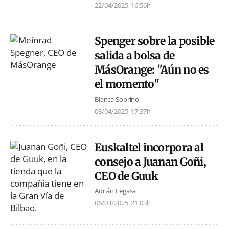
22/04/2025
16:56h
Spenger sobre la posible
salida a bolsa de
MásOrange: "Aún no es
el momento"
Blanca Sobrino
03/04/2025
17:37h
Euskaltel incorpora al
consejo a Juanan Goñi,
CEO de Guuk
Adrián Legasa
06/03/2025
21:03h