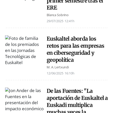
primer semestre tras el
ERE
Blanca Sobrino
29/07/2025
12:41h
Euskaltel aborda los
retos para las empresas
en ciberseguridad y
geopolítica
M. A. Lertxundi
12/06/2025
16:10h
De las Fuentes: "La
aportación de Euskaltel a
Euskadi multiplica
muchas veces la