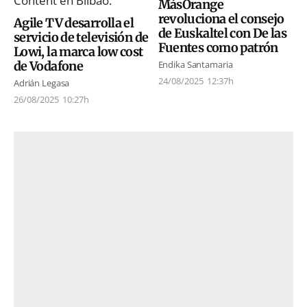
MásOrange
revoluciona el consejo
Agile TV desarrolla el
de Euskaltel con De las
servicio de televisión de
Fuentes como patrón
Lowi, la marca low cost
de Vodafone
Endika Santamaria
24/08/2025
12:37h
Adrián Legasa
26/08/2025
10:27h