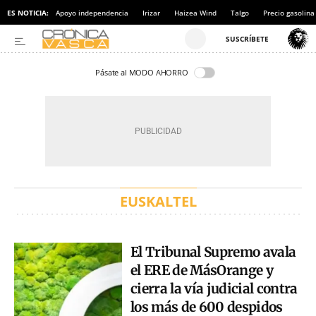
ES NOTICIA:
Apoyo independencia
Irizar
Haizea Wind
Talgo
Precio gasolina
Pásate al MODO AHORRO
EUSKALTEL
El Tribunal Supremo avala
el ERE de MásOrange y
cierra la vía judicial contra
los más de 600 despidos