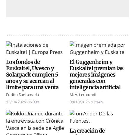
Los fondos de
El Guggenheim y
Euskaltel, Uvesco y
Euskaltel premian las
Solarpack cumplen 5
mejores imágenes
años y se acercan al
generadas con
límite para una venta
inteligencia artificial
Endika Santamaria
M. A. Lertxundi
13/10/2025
05:00h
08/10/2025
13:14h
La creación de