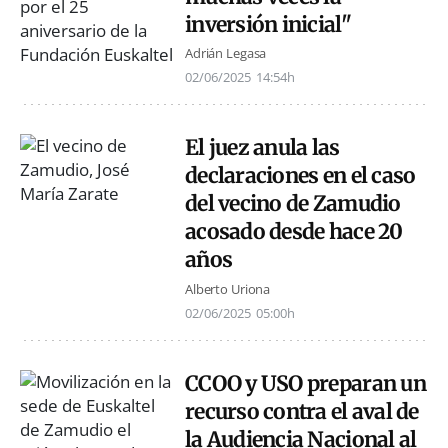
inversión inicial"
Adrián Legasa
02/06/2025
14:54h
El juez anula las
declaraciones en el caso
del vecino de Zamudio
acosado desde hace 20
años
Alberto Uriona
02/06/2025
05:00h
CCOO y USO preparan un
recurso contra el aval de
la Audiencia Nacional al