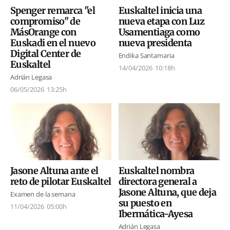
Spenger remarca "el
Euskaltel inicia una
compromiso" de
nueva etapa con Luz
MásOrange con
Usamentiaga como
Euskadi en el nuevo
nueva presidenta
Digital Center de
Endika Santamaria
Euskaltel
14/04/2026
10:18h
Adrián Legasa
06/05/2026
13:25h
Jasone Altuna ante el
Euskaltel nombra
reto de pilotar Euskaltel
directora general a
Jasone Altuna, que deja
Examen de la semana
su puesto en
11/04/2026
05:00h
Ibermática-Ayesa
Adrián Legasa