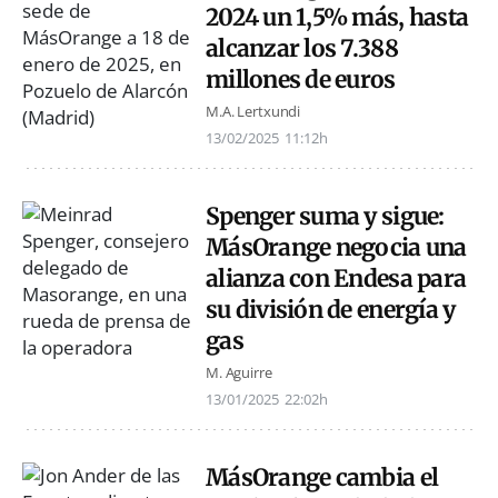
2024 un 1,5% más, hasta
alcanzar los 7.388
millones de euros
M.A. Lertxundi
13/02/2025
11:12h
Spenger suma y sigue:
MásOrange negocia una
alianza con Endesa para
su división de energía y
gas
M. Aguirre
13/01/2025
22:02h
MásOrange cambia el