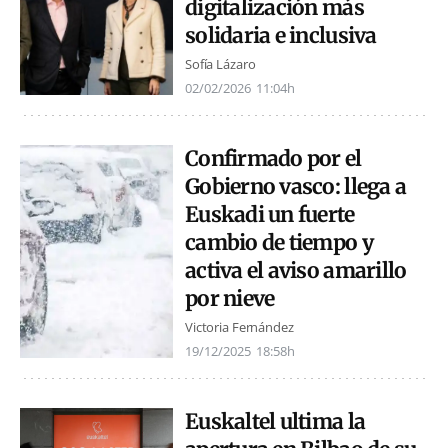
digitalización más
solidaria e inclusiva
Sofía Lázaro
02/02/2026
11:04h
Confirmado por el
Gobierno vasco: llega a
Euskadi un fuerte
cambio de tiempo y
activa el aviso amarillo
por nieve
Victoria Fernández
19/12/2025
18:58h
Euskaltel ultima la