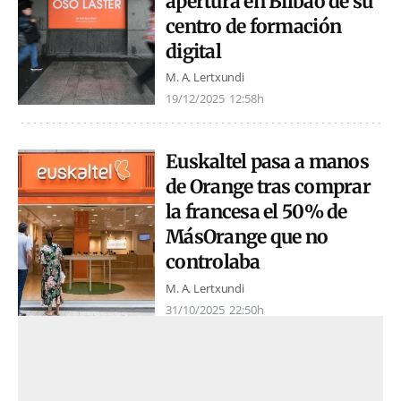
apertura en Bilbao de su
centro de formación
digital
M. A. Lertxundi
19/12/2025
12:58h
Euskaltel pasa a manos
de Orange tras comprar
la francesa el 50% de
MásOrange que no
controlaba
M. A. Lertxundi
31/10/2025
22:50h