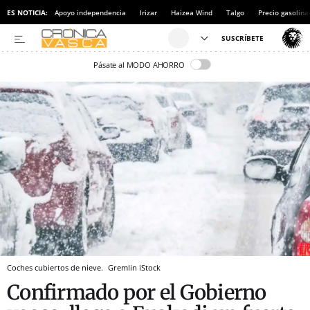
ES NOTICIA:
Apoyo independencia
Irizar
Haizea Wind
Talgo
Precio gasolina
Pásate al MODO AHORRO
Coches cubiertos de nieve.
Gremlin
iStock
Confirmado por el Gobierno