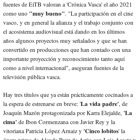
fuentes de EiTB valoran a 'Crónica Vasca' el año 2021
"muy bueno"
como uno
. "La participación en el cine
vasco, y en general la alianza y el trabajo conjunto con
el acosistema audiovisual está dando en los últimos
años algunos proyectos muy señalados y que se han
convertido en producciones que han contado con una
importante proyección y reconocimiento tanto aquí
como a nivel internacional", aseguran fuentes de la
televisión pública vasca.
Hay tres títulos que ya están prácticamente cocinados a
La vida padre'
la espera de estrenarse en breve: '
, de
'La
Joaquín Mazón protagonizada por Karra Elejalde,
cima'
de Ibon Cormenzana con Javier Rey y la
'Cinco lobitos
vitoriana Patricia López Arnaiz y
' la
ópera prima de Alauda Ruiz de Azúa con Laia Acosta y