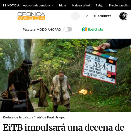
ES NOTICIA:
Apoyo independencia
Irizar
Haizea Wind
Talgo
Precio gasolina
Pásate al MODO AHORRO
Rodaje de la pelcula 'Irati' de Paul Urkijo.
EiTB impulsará una decena de