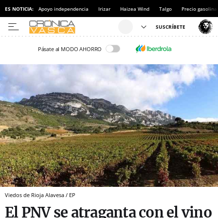
ES NOTICIA:
Apoyo independencia
Irizar
Haizea Wind
Talgo
Precio gasolina
Pásate al MODO AHORRO
Viedos de Rioja Alavesa / EP
El PNV se atraganta con el vino