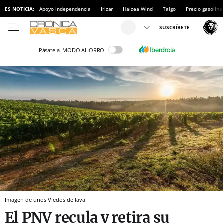
ES NOTICIA:
Apoyo independencia
Irizar
Haizea Wind
Talgo
Precio gasolina
Pásate al MODO AHORRO
Imagen de unos Viedos de lava.
El PNV recula y retira su