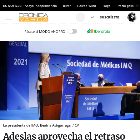
ES NOTICIA:
Apoyo independencia
Irizar
Haizea Wind
Talgo
Precio gasolina
Pásate al MODO AHORRO
La presidenta de IMQ, Beatriz Astigarraga. / CV
Adeslas aprovecha el retraso