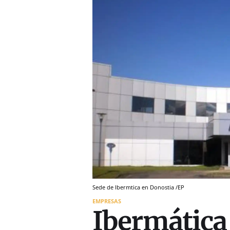
Sede de Ibermtica en Donostia /EP
EMPRESAS
Ibermática