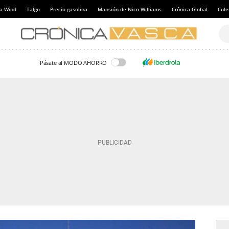
a Wind
Talgo
Precio gasolina
Mansión de Nico Williams
Crónica Global
Cul
Pásate al MODO AHORRO