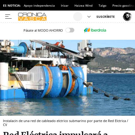
ES NOTICIA:
Apoyo independencia
Irizar
Haizea Wind
Talgo
Precio gasolina
Pásate al MODO AHORRO
Instalacin de una red de cableado elctrico submarino por parte de Red Elctrica /
CV