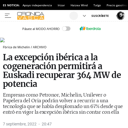
ES NOTICIA:
Apoyo independencia
Irizar
Haizea Wind
Talgo
Precio gasolina
Pásate al MODO AHORRO
Fbrica de Michelin / ARCHIVO
La excepción ibérica a la
cogeneración permitirá a
Euskadi recuperar 364 MW de
potencia
Empresas como Petronor, Michelin, Unilever o
Papelera del Oria podrán volver a recurrir a una
tecnología que se había desplomado un 67% desde que
entró en vigor la excepción ibérica sin contar con ella
7 septiembre, 2022
20:47