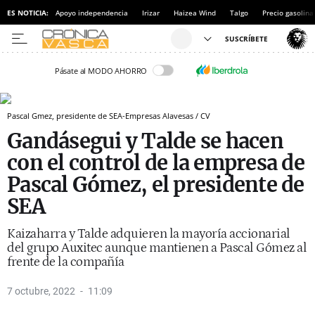
ES NOTICIA:
Apoyo independencia
Irizar
Haizea Wind
Talgo
Precio gasolina
Pásate al MODO AHORRO
Pascal Gmez, presidente de SEA-Empresas Alavesas / CV
Gandásegui y Talde se hacen
con el control de la empresa de
Pascal Gómez, el presidente de
SEA
Kaizaharra y Talde adquieren la mayoría accionarial
del grupo Auxitec aunque mantienen a Pascal Gómez al
frente de la compañía
7 octubre, 2022
11:09