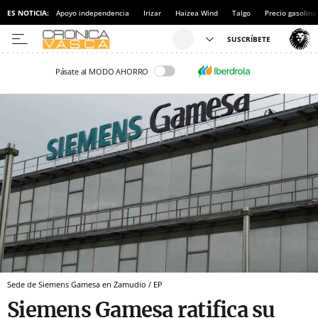
ES NOTICIA:
Apoyo independencia
Irizar
Haizea Wind
Talgo
Precio gasolina
Pásate al MODO AHORRO
Sede de Siemens Gamesa en Zamudio / EP
Siemens Gamesa ratifica su