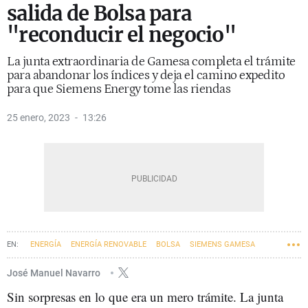
salida de Bolsa para
"reconducir el negocio"
La junta extraordinaria de Gamesa completa el trámite
para abandonar los índices y deja el camino expedito
para que Siemens Energy tome las riendas
25 enero, 2023
13:26
ENERGÍA
ENERGÍA RENOVABLE
BOLSA
SIEMENS GAMESA
ENERGÍA EÓLICA
José Manuel Navarro
Sin sorpresas en lo que era un mero trámite. La junta