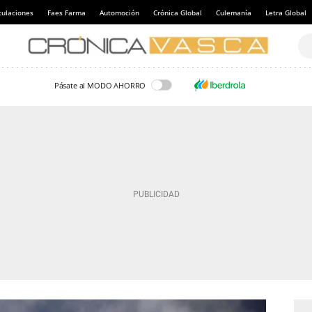
culaciones
Faes Farma
Automoción
Crónica Global
Culemanía
Letra Global
Pásate al MODO AHORRO