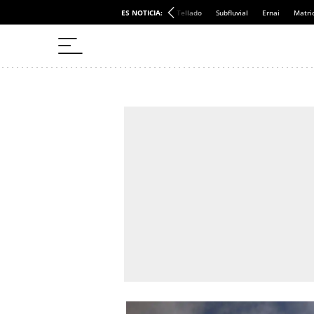
ES NOTICIA:
Tellado
Subfluvial
Ernai
Matri