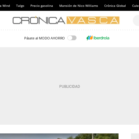
a Wind
Talgo
Precio gasolina
Mansión de Nico Williams
Crónica Global
Cul
Pásate al MODO AHORRO