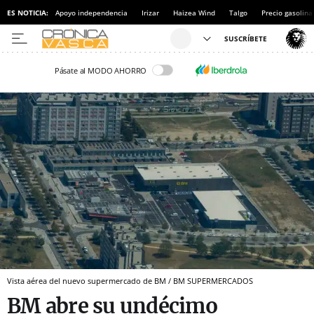
ES NOTICIA:
Apoyo independencia
Irizar
Haizea Wind
Talgo
Precio gasolina
Pásate al MODO AHORRO
Vista aérea del nuevo supermercado de BM / BM SUPERMERCADOS
BM abre su undécimo