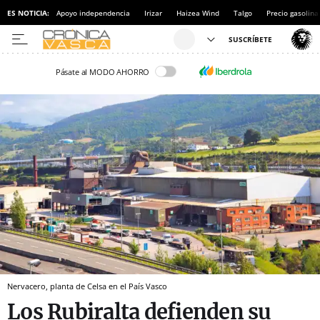
ES NOTICIA:
Apoyo independencia
Irizar
Haizea Wind
Talgo
Precio gasolina
Pásate al MODO AHORRO
Nervacero, planta de Celsa en el País Vasco
Los Rubiralta defienden su