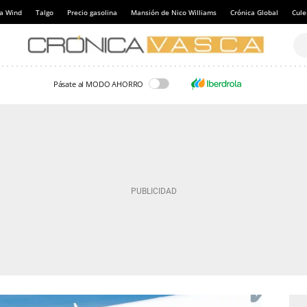
a Wind
Talgo
Precio gasolina
Mansión de Nico Williams
Crónica Global
Cul
Pásate al MODO AHORRO