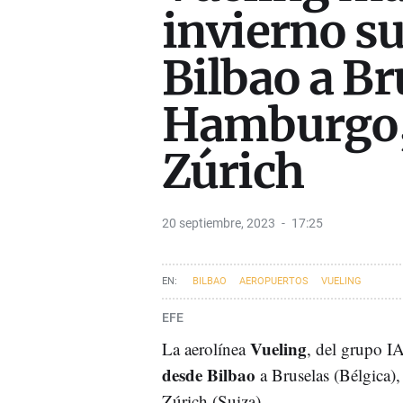
invierno su
Bilbao a Br
Hamburgo,
Zúrich
20 septiembre, 2023
17:25
BILBAO
AEROPUERTOS
VUELING
EFE
Vueling
La aerolínea
, del grupo I
desde Bilbao
a Bruselas (Bélgica
Zúrich (Suiza).