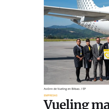
Aviónn de Vueling en Bilbao. / EP
EMPRESAS
Vueling ma