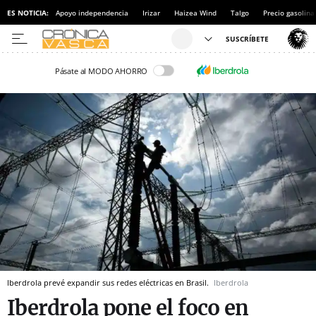
ES NOTICIA:
Apoyo independencia
Irizar
Haizea Wind
Talgo
Precio gasolina
Pásate al MODO AHORRO
Iberdrola prevé expandir sus redes eléctricas en Brasil.
Iberdrola
Iberdrola pone el foco en