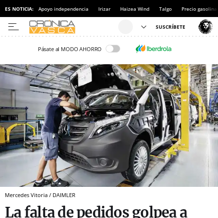
ES NOTICIA:
Apoyo independencia
Irizar
Haizea Wind
Talgo
Precio gasolina
Pásate al MODO AHORRO
Mercedes Vitoria / DAIMLER
La falta de pedidos golpea a