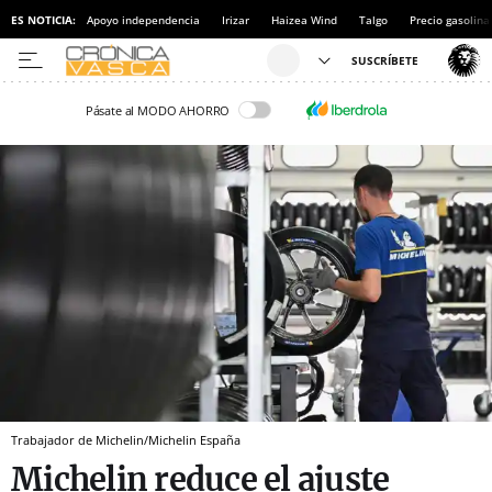
ES NOTICIA:
Apoyo independencia
Irizar
Haizea Wind
Talgo
Precio gasolina
Pásate al MODO AHORRO
Trabajador de Michelin/Michelin España
Michelin reduce el ajuste