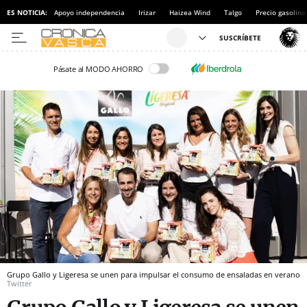
ES NOTICIA:
Apoyo independencia
Irizar
Haizea Wind
Talgo
Precio gasolina
Pásate al MODO AHORRO
Grupo Gallo y Ligeresa se unen para impulsar el consumo de ensaladas en verano
Twitter