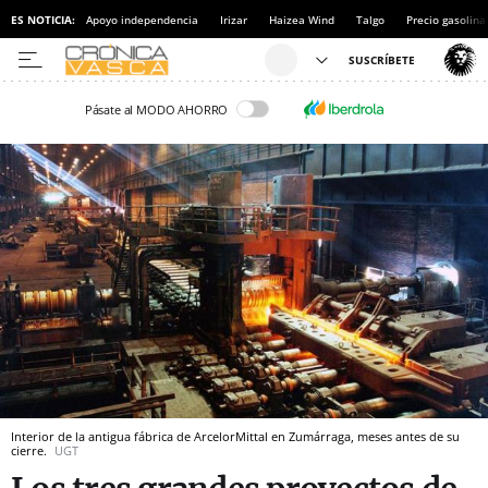
ES NOTICIA:
Apoyo independencia
Irizar
Haizea Wind
Talgo
Precio gasolina
Pásate al MODO AHORRO
Interior de la antigua fábrica de ArcelorMittal en Zumárraga, meses antes de su
cierre.
UGT