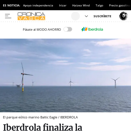
ES NOTICIA:
Apoyo independencia
Irizar
Haizea Wind
Talgo
Precio gasolina
Pásate al MODO AHORRO
El parque eólico marino Baltic Eagle / IBERDROLA
Iberdrola finaliza la