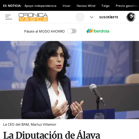
ES NOTICIA:
Apoyo independencia
Irizar
Haizea Wind
Talgo
Precio gasolina
Pásate al MODO AHORRO
La CEO del BAM, Marluz Villamor
La Diputación de Álava