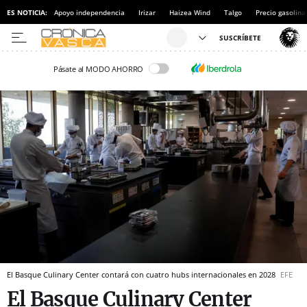
ES NOTICIA:
Apoyo independencia
Irizar
Haizea Wind
Talgo
Precio gasolina
Pásate al MODO AHORRO
El Basque Culinary Center contará con cuatro hubs internacionales en 2028
EFE
El Basque Culinary Center