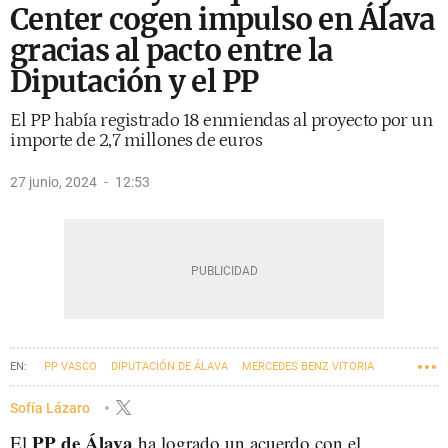
Center cogen impulso en Álava
gracias al pacto entre la
Diputación y el PP
El PP había registrado 18 enmiendas al proyecto por un
importe de 2,7 millones de euros
27 junio, 2024
12:53
PP VASCO
DIPUTACIÓN DE ÁLAVA
MERCEDES BENZ VITORIA
ECONOMÍA
BASQUE CULINARY CENTER
Sofía Lázaro
PP de Álava
El
ha logrado un acuerdo con el