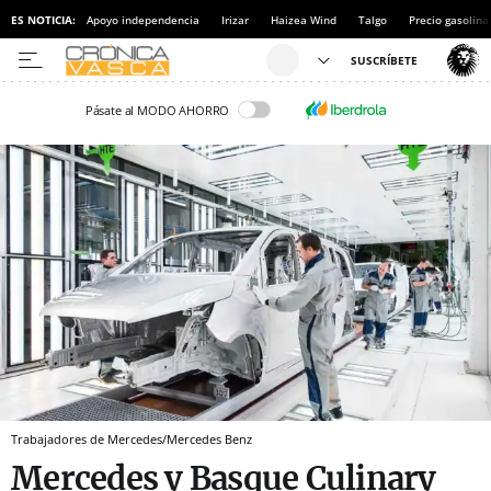
ES NOTICIA:
Apoyo independencia
Irizar
Haizea Wind
Talgo
Precio gasolina
Pásate al MODO AHORRO
Trabajadores de Mercedes/Mercedes Benz
Mercedes y Basque Culinary